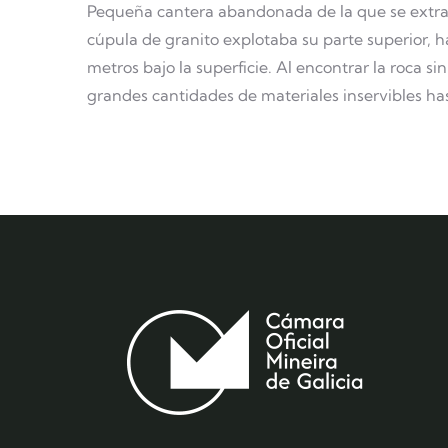
Pequeña cantera abandonada de la que se extraí
cúpula de granito explotaba su parte superior, h
metros bajo la superficie. Al encontrar la roca s
grandes cantidades de materiales inservibles has