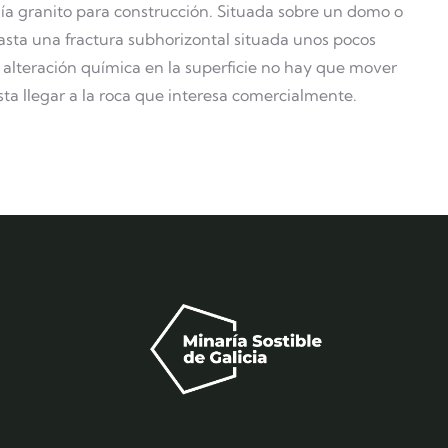
a granito para construcción. Situada sobre un domo o
asta una fractura subhorizontal situada unos pocos
in alteración química en la superficie no hay que mover
ta llegar a la roca que interesa comercialmente.