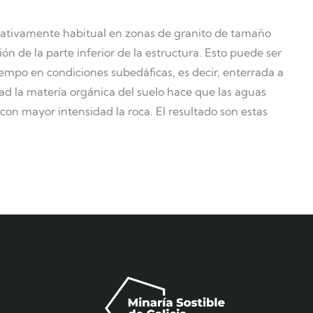
elativamente habitual en zonas de granito de tamaño
n de la parte inferior de la estructura. Esto puede ser
iempo en condiciones subedáficas, es decir, enterrada a
d la materia orgánica del suelo hace que las aguas
on mayor intensidad la roca. El resultado son estas