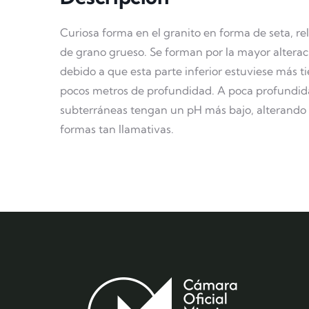
Curiosa forma en el granito en forma de seta, r
de grano grueso. Se forman por la mayor alteració
debido a que esta parte inferior estuviese más t
pocos metros de profundidad. A poca profundida
subterráneas tengan un pH más bajo, alterando c
formas tan llamativas.