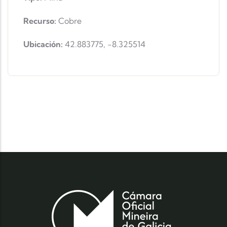
Recurso:
Cobre
Ubicación:
42.883775
,
-8.325514