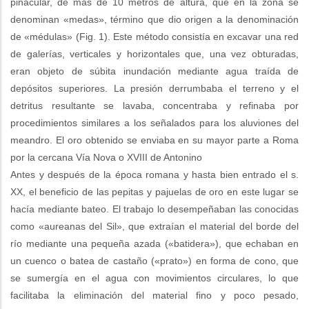
pinacular, de más de 10 metros de altura, que en la zona se
denominan «medas», término que dio origen a la denominación
de «médulas» (Fig. 1). Este método consistía en excavar una red
de galerías, verticales y horizontales que, una vez obturadas,
eran objeto de súbita inundación mediante agua traída de
depósitos superiores. La presión derrumbaba el terreno y el
detritus resultante se lavaba, concentraba y refinaba por
procedimientos similares a los señalados para los aluviones del
meandro. El oro obtenido se enviaba en su mayor parte a Roma
por la cercana Vía Nova o XVIII de Antonino
Antes y después de la época romana y hasta bien entrado el s.
XX, el beneficio de las pepitas y pajuelas de oro en este lugar se
hacía mediante bateo. El trabajo lo desempeñaban las conocidas
como «aureanas del Sil», que extraían el material del borde del
río mediante una pequeña azada («batidera»), que echaban en
un cuenco o batea de castaño («prato») en forma de cono, que
se sumergía en el agua con movimientos circulares, lo que
facilitaba la eliminación del material fino y poco pesado,