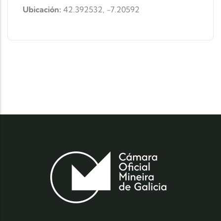
Ubicación:
42.392532
,
-7.20592