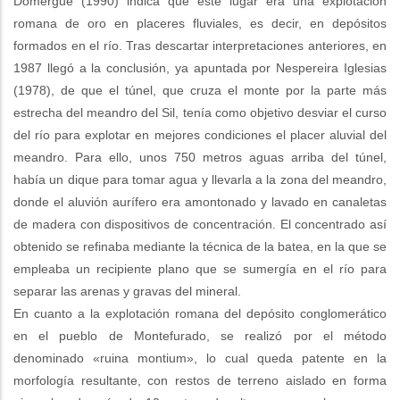
Domergue (1990) indica que este lugar era una explotación
romana de oro en placeres fluviales, es decir, en depósitos
formados en el río. Tras descartar interpretaciones anteriores, en
1987 llegó a la conclusión, ya apuntada por Nespereira Iglesias
(1978), de que el túnel, que cruza el monte por la parte más
estrecha del meandro del Sil, tenía como objetivo desviar el curso
del río para explotar en mejores condiciones el placer aluvial del
meandro. Para ello, unos 750 metros aguas arriba del túnel,
había un dique para tomar agua y llevarla a la zona del meandro,
donde el aluvión aurífero era amontonado y lavado en canaletas
de madera con dispositivos de concentración. El concentrado así
obtenido se refinaba mediante la técnica de la batea, en la que se
empleaba un recipiente plano que se sumergía en el río para
separar las arenas y gravas del mineral.
En cuanto a la explotación romana del depósito conglomerático
en el pueblo de Montefurado, se realizó por el método
denominado «ruina montium», lo cual queda patente en la
morfología resultante, con restos de terreno aislado en forma