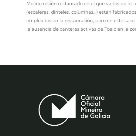
Molino recién restaurado en el que varios de los 
(escaleras, dinteles, columnas…) están fabricado
empleados en la restauración, pero en este cas
la ausencia de canteras activas de Toelo en la zo