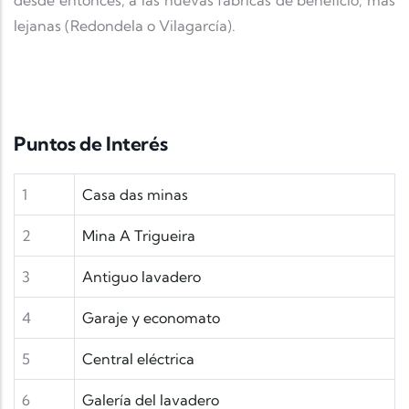
desde entonces, a las nuevas fábricas de beneficio, más
lejanas (Redondela o Vilagarcía).
Puntos de Interés
1
Casa das minas
2
Mina A Trigueira
3
Antiguo lavadero
4
Garaje y economato
5
Central eléctrica
6
Galería del lavadero