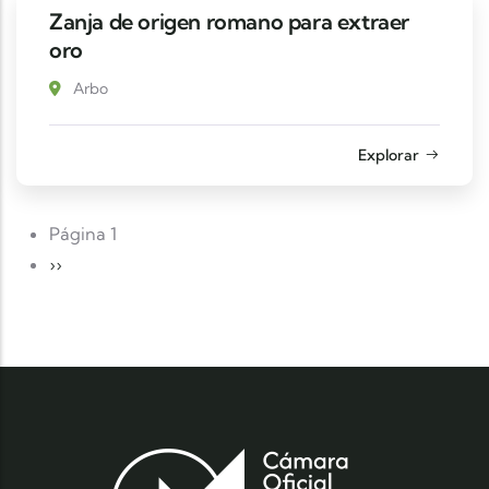
Zanja de origen romano para extraer
oro
Arbo
Explorar
Paginación
Página 1
Siguiente página
››