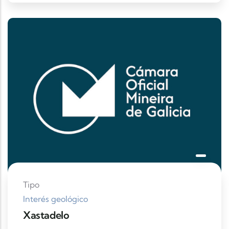
Tipo
Interés geológico
Xastadelo