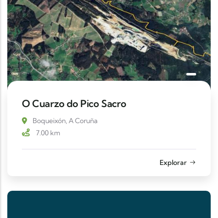
O Cuarzo do Pico Sacro
Boqueixón, A Coruña
7.00
km
Explorar