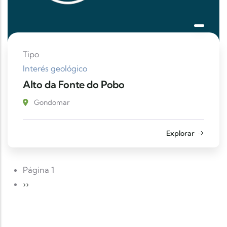
Tipo
Interés geológico
Alto da Fonte do Pobo
Gondomar
Explorar
Paginación
Página 1
Siguiente página
››