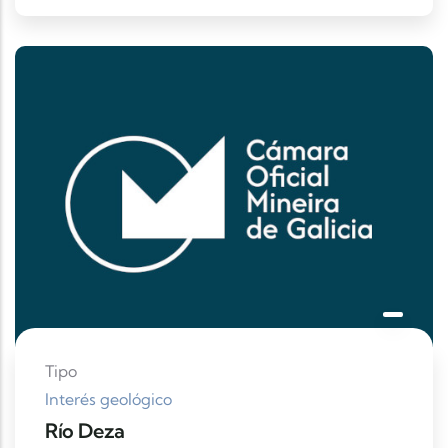
Tipo
Interés geológico
Río Deza